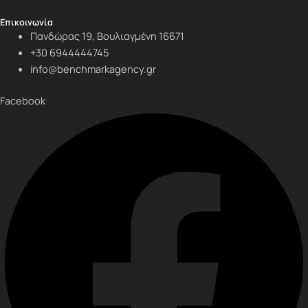
Επικοινωνία
Πανδώρας 19, Βουλιαγμένη 16671
+30 6944444745
info@benchmarkagency.gr
Facebook