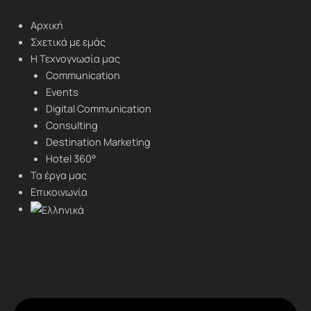
Μετάβαση
στο
Αρχική
περιεχόμενο
Σχετικά με εμάς
Η Τεχνογνωσία μας
Communication
Events
Digital Communication
Consulting
Destination Marketing
Hotel 360°
Τα έργα μας
Επικοινωνία